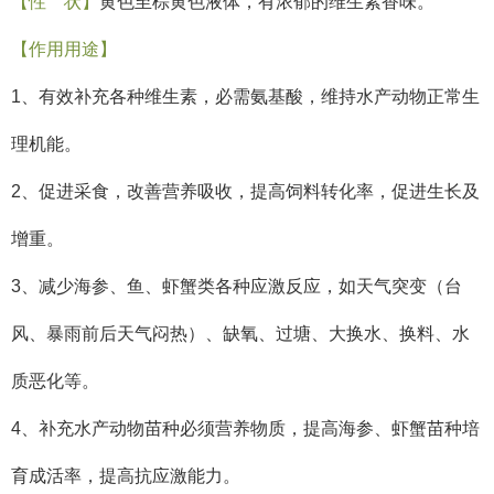
【性
状】
黄色至棕黄色液体，有浓郁的维生素香味。
【作用用途】
1、
有效补充各种维生素，必需氨基酸，维持水产动物正常生
理机能。
2、
促进采食，改善营养吸收，提高饲料转化率，促进生长及
增重。
3、减少
海参、鱼、虾蟹类各种应激反应，如天气突变（台
风、暴雨前后天气闷热）、缺氧、过塘、大换水、换料、水
质恶化等。
4、
补充水产动物苗种必须营养物质，提高海参、虾蟹苗种培
育成活率，提高抗应激能力。