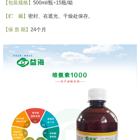
【包装规格】
500ml/
瓶×
15
瓶
/
箱
【贮
藏】
密封、在遮光、干燥处保存。
【保
质
期】
24
个月